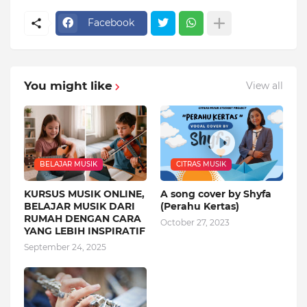
Facebook
You might like
View all
BELAJAR MUSIK
CITRAS MUSIK
KURSUS MUSIK ONLINE,
A song cover by Shyfa
BELAJAR MUSIK DARI
(Perahu Kertas)
RUMAH DENGAN CARA
October 27, 2023
YANG LEBIH INSPIRATIF
September 24, 2025