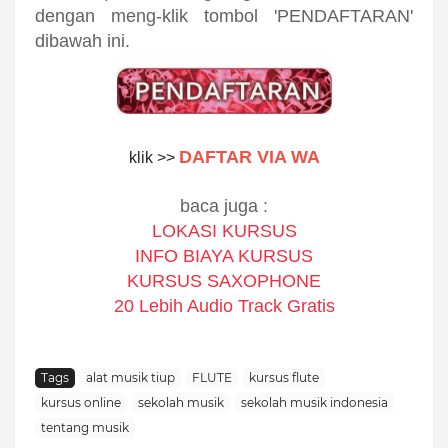
dengan meng-klik tombol 'PENDAFTARAN'
dibawah ini.
DAFTAR VIA WA
klik >>
baca juga :
LOKASI KURSUS
INFO BIAYA KURSUS
KURSUS SAXOPHONE
20 Lebih Audio Track Gratis
sekolah musik indonesia
Tags
alat musik tiup
FLUTE
kursus flute
kursus online
sekolah musik
sekolah musik indonesia
tentang musik