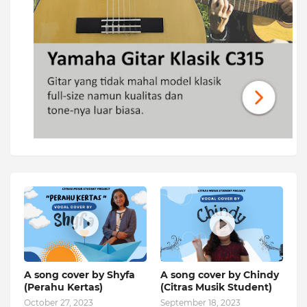
A song cover by Shyfa
A song cover by Chindy
(Perahu Kertas)
(Citras Musik Student)
October 27, 2023
September 18, 2023